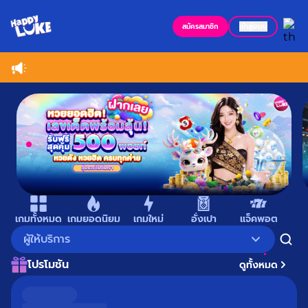
สมัครสมาชิก
เข้าสู่ระบบ
Item
1
เกมทั้งหมด
เกมยอดนิยม
เกมใหม่
อั่งเปา
แจ็คพอต
เม
of
ผู้ให้บริการ
9
โปรโมชัน
ดูทั้งหมด