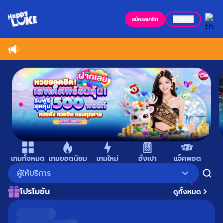
สมัครสมาชิก
เข้าสู่ระบบ
Item
1
เกมทั้งหมด
เกมยอดนิยม
เกมใหม่
อั่งเปา
แจ็คพอต
เม
of
ผู้ให้บริการ
9
โปรโมชัน
ดูทั้งหมด