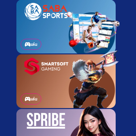
เล่น
เล่น