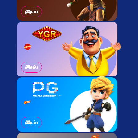
เล่น
เล่น
เล่น