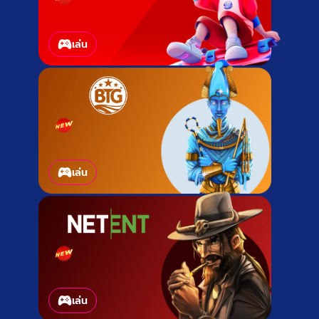
เล่น
เล่น
เล่น