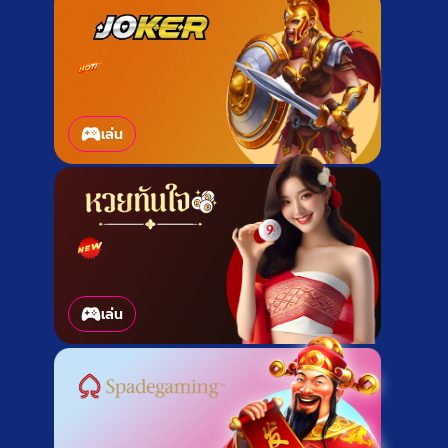
เล่น
เล่น