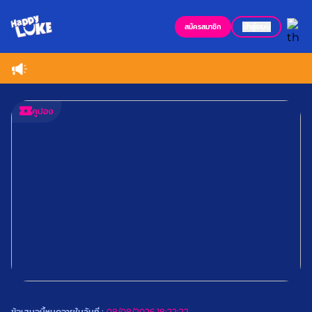
สมัครสมาชิก
เข้าสู่ระบบ
คูปอง
ข้อเสนอนี้หมดอายุในวันที่ :
08/08/2026 18:22:22