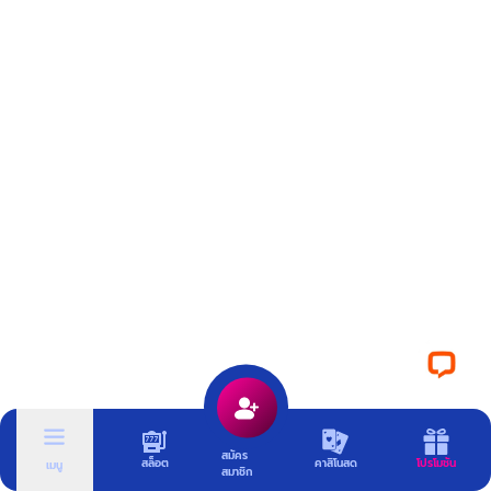
สมัคร
สล็อต
คาสิโนสด
โปรโมชัน
เมนู
สมาชิก