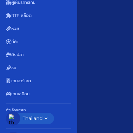
ผู้ให้บริการเกม
RTP สล็อต
หวย
กีฬา
ยิงปลา
ชน
เกมอาร์เคด
เกมเสมือน
ตัวเลือกภาษา
Thailand