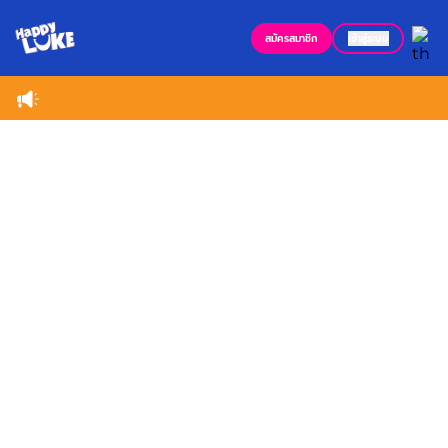
สมัครสมาชิก
เข้าสู่ระบบ