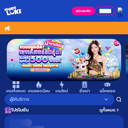
สมัครสมาชิก
เข้าสู่ระบบ
Item
1
เกมทั้งหมด
เกมยอดนิยม
เกมใหม่
อั่งเปา
แจ็คพอต
เม
of
ผู้ให้บริการ
7
โปรโมชัน
ดูทั้งหมด