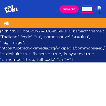
สมัครสมาชิก
เข้าสู่ระบบ
{ "id": "d9701bb6-c972-4898-a96e-81101baf5acf", "name":
"Thailand", "code": "th", "name_native": "ภาษาไทย",
"flag_image":
"https://upload.wikimedia.org/wikipedia/commons/a/a9/F
"is_default": true, "is_active": true, "is_system": true,
"is_member": true, "full_code": "th-TH" }