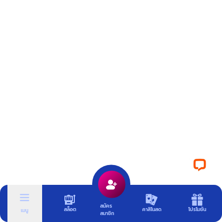
สมัคร
สล็อต
คาสิโนสด
โปรโมชัน
เมนู
สมาชิก