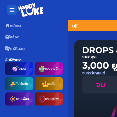
หน้าแรก
สล็อต
DROPS 
คาสิโนสด
ราคาพูล
สิทธิพิเศษ
3,000 ยู
เควส
ของรางวัล
จบทัวร์นาเมนต์ :
จบ
โปรโมชัน
ระดับ
ชวนเพื่อน
เกมเล่นฟรี