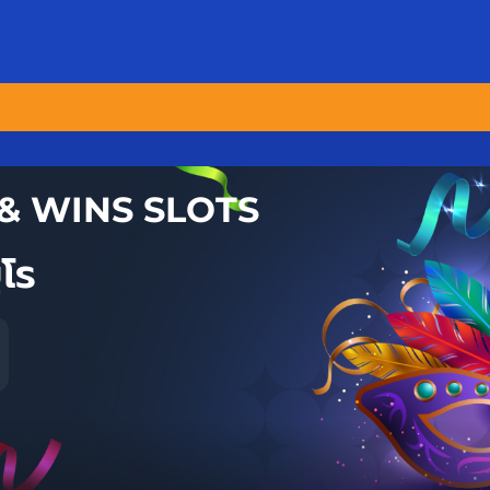
& WINS SLOTS
โร