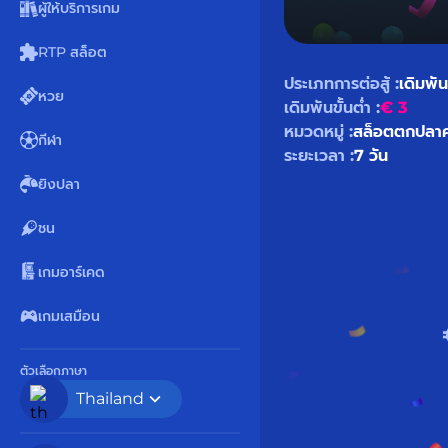
ผู้ให้บริการเกม
RTP สล็อต
ประเภทการต่อสู้ :
เดิมพัน
หวย
เดิมพันขั้นต่ำ :
€ 3
หมวดหมู่ :
สล็อต
ตกปลา
กีฬา
ระยะเวลา :
7 วัน
ยิงปลา
ชน
เกมอาร์เคด
เกมเสมือน
ตัวเลือกภาษา
Thailand