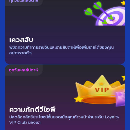
ทุกวันและสัปดาห์
เควสฮับ
พิชิตความท้าทายรายวันและรายสัปดาห์เพื่อเพิ่มรายได้ของคุณ
อย่างรวดเร็ว
ทุกวันและสัปดาห์
ความภักดีวีไอพี
ปลดล็อกสิทธิประโยชน์ชั้นยอดเมื่อคุณก้าวหน้าผ่านระดับ Loyalty
VIP Club ของเรา