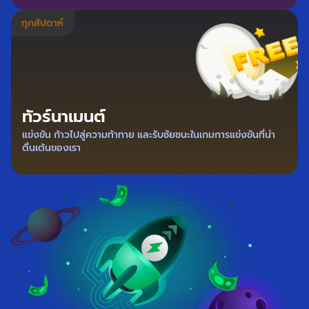
ทุกสัปดาห์
ทัวร์นาเมนต์
แข่งขัน ก้าวไปสู่ความท้าทาย และรับชัยชนะในเกมการแข่งขันที่น่า
ตื่นเต้นของเรา