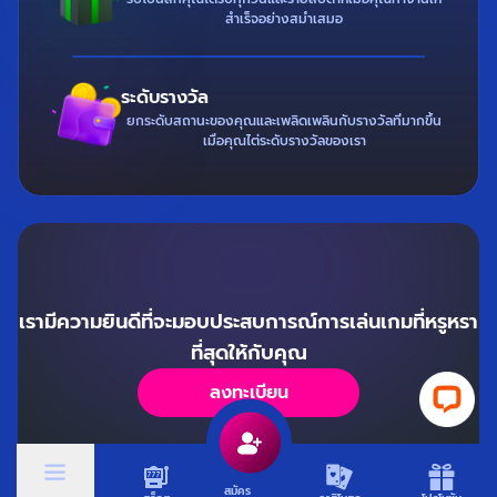
สำเร็จอย่างสม่ำเสมอ
ระดับรางวัล
ยกระดับสถานะของคุณและเพลิดเพลินกับรางวัลที่มากขึ้น
เมื่อคุณไต่ระดับรางวัลของเรา
เรามีความยินดีที่จะมอบประสบการณ์การเล่นเกมที่หรูหรา
ที่สุดให้กับคุณ
ลงทะเบียน
สมัคร