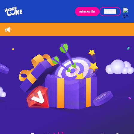
สมัครสมาชิก
เข้าสู่ระบบ