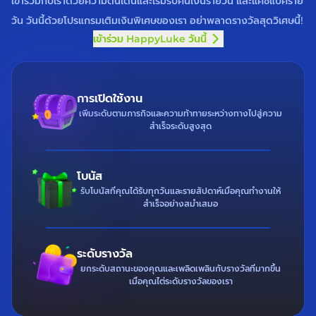
เข้าร่วมกับเราด้วยความตื่นเต้นและเริ่มรับคืนเงินรายวัน และแคชแบ็คราย
วัน วันนี้ด้วยโปรแกรมเติมเงินพิเศษของเรา อย่าพลาดรางวัลสุดวิเศษนี้!
เข้าร่วม HappyLuke วันนี้
การเปิดใช้งาน
เพิ่มระดับตามภารกิจและความท้าทายระหว่างทางไปสู่ความ
สำเร็จระดับสูงสุด
โบนัส
รับโบนัสที่คุณได้รับทุกวันและรายสัปดาห์เมื่อคุณทำงานให้
สำเร็จอย่างสม่ำเสมอ
ระดับรางวัล
ยกระดับสถานะของคุณและเพลิดเพลินกับรางวัลที่มากขึ้น
เมื่อคุณไต่ระดับรางวัลของเรา