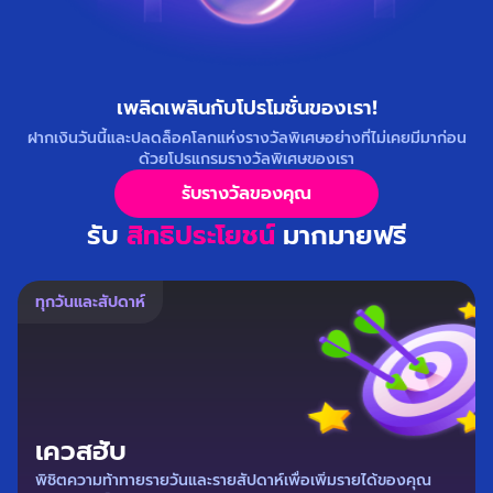
เพลิดเพลินกับโปรโมชั่นของเรา!
ฝากเงินวันนี้และปลดล็อคโลกแห่งรางวัลพิเศษอย่างที่ไม่เคยมีมาก่อน
ด้วยโปรแกรมรางวัลพิเศษของเรา
รับรางวัลของคุณ
รับ
สิทธิประโยชน์
มากมายฟรี
ทุกวันและสัปดาห์
เควสฮับ
พิชิตความท้าทายรายวันและรายสัปดาห์เพื่อเพิ่มรายได้ของคุณ