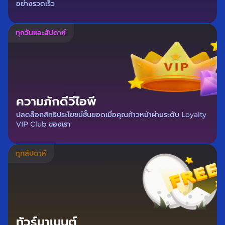
อย่างรวดเร็ว
ทุกวันและสัปดาห์
ความภักดีวีไอพี
ปลดล็อกสิทธิประโยชน์ชั้นยอดเมื่อคุณก้าวหน้าผ่านระดับ Loyalty
VIP Club ของเรา
ทุกสัปดาห์
ทัวร์นาเมนต์